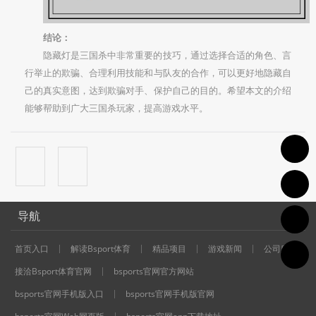
结论：
隐藏灯是三国杀中非常重要的技巧，通过选择合适的角色、言
行举止的欺骗、合理利用技能和与队友的合作，可以更好地隐藏自
己的真实意图，达到欺骗对手、保护自己的目的。希望本文的介绍
能够帮助到广大三国杀玩家，提高游戏水平。
导航
首页入口
解读Bsport体育
精品项目
游戏新闻
公司服务
1
接洽Bsport体育官网
bsports官网官方网站
bsports官网手机版入口
bsports官网手机版官网